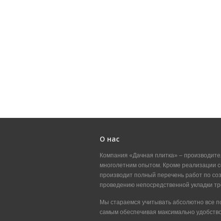
О нас
Компания «Дачная плитка» – производите
многолетним опытом. Кроме реализации с
производит полный перечень работ по со
проведению непосредственной укладки тр
Мы стараемся учитывать абсолютно все п
самым обеспечивая максимально удобство