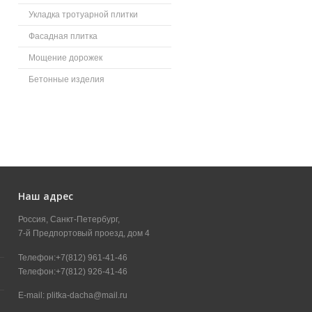
Укладка тротуарной плитки
Фасадная плитка
Мощение дорожек
Бетонные изделия
Наш адрес
Россия, Санкт-Петербург,
7-й Предпортовый проезд, дом 4
Телефон:+7(812) 961-41-46
Телефон:+7(812) 926-41-46
E-mail: plitka-dacha@mail.ru