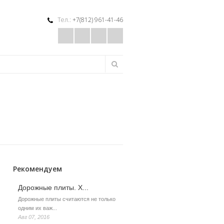
Тел.:
+7(812) 961-41-46
Форма
Поиск
поиска
Рекомендуем
Дорожные плиты. Х...
Дорожные плиты считаются не только
одним их важ...
Авг 07, 2016