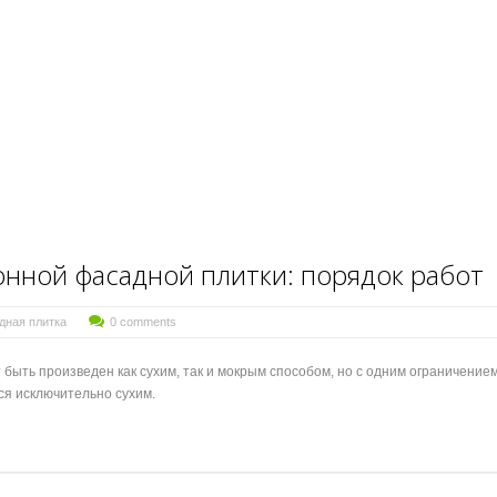
онной фасадной плитки: порядок работ
дная плитка
0 comments
быть произведен как сухим, так и мокрым способом, но с одним ограничение
я исключительно сухим.