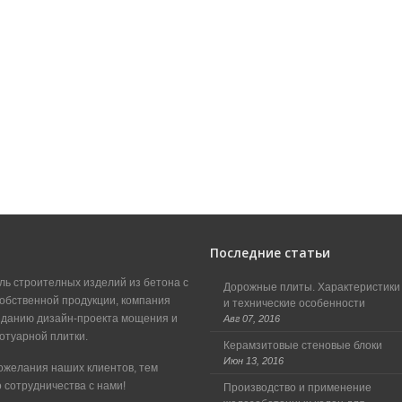
Последние статьи
ль строителных изделий из бетона с
Дорожные плиты. Характеристики
обственной продукции, компания
и технические особенности
зданию дизайн-проекта мощения и
Авг 07, 2016
отуарной плитки.
Керамзитовые стеновые блоки
Июн 13, 2016
ожелания наших клиентов, тем
 сотрудничества с нами!
Производство и применение