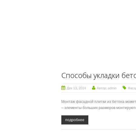
Способы укладки бет
Дек 13, 2014
Автор:
admin
Фаса
Монтаж фасадной плитки из бетона может 
– элементы больших размеров монтируютс
подробнее